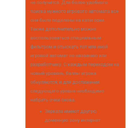
не получится. Для более удобного
поиска нужного игрового автомата все
они были поделены на категории.
Также дополнительно можно
воспользоваться специальным
фильтром и отыскать тот или иной
игровой автомат по названию или
разработчику. С каждым переходом на
новый уровень, баллы игрока
обнуляются, и для достижения
следующего уровня необходимо
набрать очки снова.
Зеркала имеют другую
доменную зону интернет