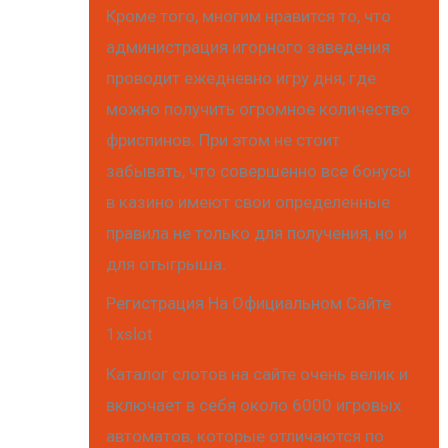
Кроме того, многим нравится то, что
администрация игорного заведения
проводит ежедневно игру дня, где
можно получить огромное количество
фриспинов. При этом не стоит
забывать, что совершенно все бонусы
в казино имеют свои определенные
правила не только для получения, но и
для отыгрыша.
Регистрация На Официальном Сайте
1xslot
Каталог слотов на сайте очень велик и
включает в себя около 6000 игровых
автоматов, которые отличаются по