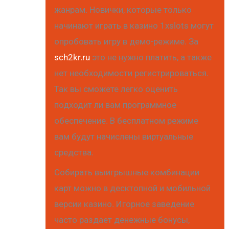
жанрам. Новички, которые только
начинают играть в казино 1xslots могут
опробовать игру в демо-режиме. За
sch2kr.ru
это не нужно платить, а также
нет необходимости регистрироваться.
Так вы сможете легко оценить
подходит ли вам программное
обеспечение. В бесплатном режиме
вам будут начислены виртуальные
средства.
Собирать выигрышные комбинации
карт можно в десктопной и мобильной
версии казино. Игорное заведение
часто раздает денежные бонусы,