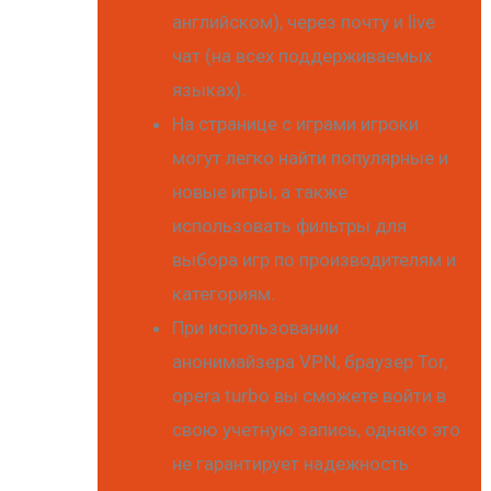
английском), через почту и live
чат (на всех поддерживаемых
языках).
На странице с играми игроки
могут легко найти популярные и
новые игры, а также
использовать фильтры для
выбора игр по производителям и
категориям.
При использовании
анонимайзера VPN, браузер Tor,
opera turbo вы сможете войти в
свою учетную запись, однако это
не гарантирует надежность