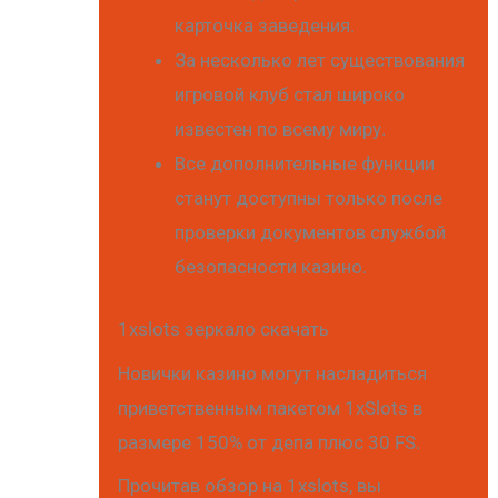
карточка заведения.
За несколько лет существования
игровой клуб стал широко
известен по всему миру.
Все дополнительные функции
станут доступны только после
проверки документов службой
безопасности казино.
1xslots зеркало скачать
Новички казино могут насладиться
приветственным пакетом 1xSlots в
размере 150% от депа плюс 30 FS.
Прочитав обзор на 1xslots, вы