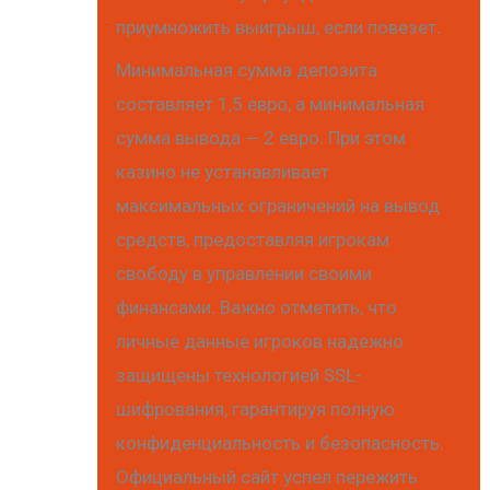
приумножить выигрыш, если повезет.
Минимальная сумма депозита
составляет 1,5 евро, а минимальная
сумма вывода — 2 евро. При этом
казино не устанавливает
максимальных ограничений на вывод
средств, предоставляя игрокам
свободу в управлении своими
финансами. Важно отметить, что
личные данные игроков надежно
защищены технологией SSL-
шифрования, гарантируя полную
конфиденциальность и безопасность.
Официальный сайт успел пережить