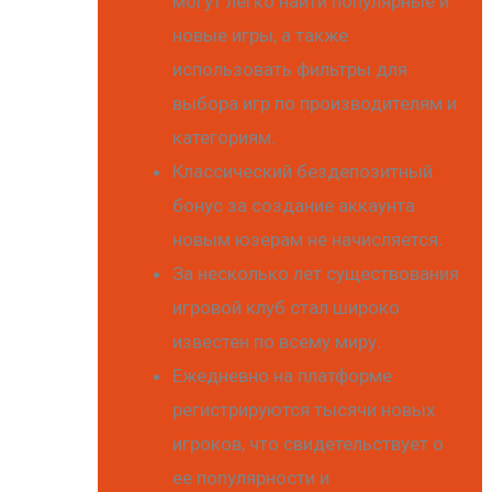
могут легко найти популярные и
новые игры, а также
использовать фильтры для
выбора игр по производителям и
категориям.
Классический бездепозитный
бонус за создание аккаунта
новым юзерам не начисляется.
За несколько лет существования
игровой клуб стал широко
известен по всему миру.
Ежедневно на платформе
регистрируются тысячи новых
игроков, что свидетельствует о
ее популярности и