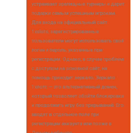
устраивает зрелищные турниры и дарит
подарки самым успешным игрокам.
Для входа на официальный сайт
1xslots, зарегистрированные
пользователи могут использовать свой
логин и пароль, указанные при
регистрации. Однако, в случае проблем
с доступом на основной сайт, на
помощь приходит зеркало. Зеркало
1хлотс — это альтернативный домен,
который позволяет обойти блокировки
и продолжить игру без прерываний. Его
вводят в отдельное поле при
регистрации аккаунта или позже в
Личном кабинете.