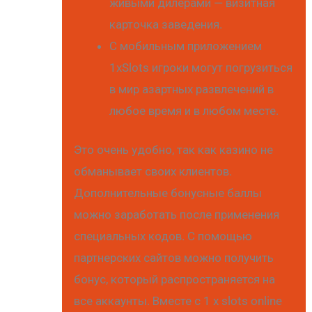
живыми дилерами — визитная
карточка заведения.
С мобильным приложением
1xSlots игроки могут погрузиться
в мир азартных развлечений в
любое время и в любом месте.
Это очень удобно, так как казино не
обманывает своих клиентов.
Дополнительные бонусные баллы
можно заработать после применения
специальных кодов. С помощью
партнерских сайтов можно получить
бонус, который распространяется на
все аккаунты. Вместе с 1 x slots online