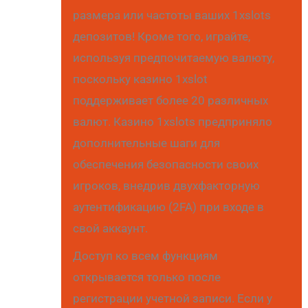
размера или частоты ваших 1xslots
депозитов! Кроме того, играйте,
используя предпочитаемую валюту,
поскольку казино 1xslot
поддерживает более 20 различных
валют. Казино 1xslots предприняло
дополнительные шаги для
обеспечения безопасности своих
игроков, внедрив двухфакторную
аутентификацию (2FA) при входе в
свой аккаунт.
Доступ ко всем функциям
открывается только после
регистрации учетной записи. Если у