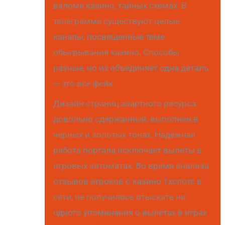
взломе казино, тайных схемах. В
телеграмме существуют целые
каналы, посвященные теме
обыгрывания казино. Способы
разные, но их объединяет одна деталь
— это все фейк.
Дизайн страниц азартного ресурса
довольно сдержанный, выполнен в
черных и золотых тонах. Надёжная
работа портала исключает вылеты в
игровых автоматах. Во время анализа
отзывов игроков о казино 1хслотс в
сети, не получилось отыскать ни
одного упоминания о вылетах в играх