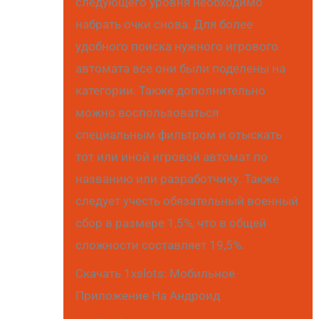
следующего уровня необходимо
набрать очки снова. Для более
удобного поиска нужного игрового
автомата все они были поделены на
категории. Также дополнительно
можно воспользоваться
специальным фильтром и отыскать
тот или иной игровой автомат по
названию или разработчику. Также
следует учесть обязательный военный
сбор в размере 1,5%, что в общей
сложности составляет 19,5%.
Скачать 1xslots: Мобильное
Приложение На Андроид