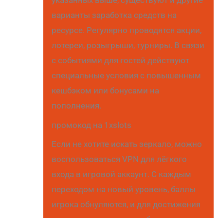
указанных выше, существуют и другие
варианты заработка средств на
ресурсе. Регулярно проводятся акции,
лотереи, розыгрыши, турниры. В связи
с событиями для гостей действуют
специальные условия с повышенным
кешбэком или бонусами на
пополнения.
промокод на 1xslots
Если не хотите искать зеркало, можно
воспользоваться VPN для лёгкого
входа в игровой аккаунт. С каждым
переходом на новый уровень, баллы
игрока обнуляются, и для достижения