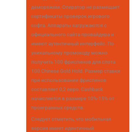
деморежим. Оператор не размещает
сертификаты проверок игрового
софта. Аппараты загружаются с
официального сайта провайдера и
имеют аутентичный интерфейс. По
уникальному промокоду можно
получить 100 фриспинов для слота
100 Chinese Gold Hold. Размер ставки
при использовании фриспинов
составляет 0,2 евро. Cashback
начисляется в размере 10%-15% от
проигранных средств.
Следует отметить, что мобильная
версия имеет идентичный