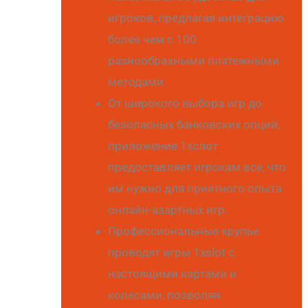
игроков, предлагая интеграцию
более чем с 100
разнообразными платежными
методами.
От широкого выбора игр до
безопасных банковских опций,
приложение 1хслот
предоставляет игрокам все, что
им нужно для приятного опыта
онлайн-азартных игр.
Профессиональные крупье
проводят игры 1xslot с
настоящими картами и
колесами, позволяя