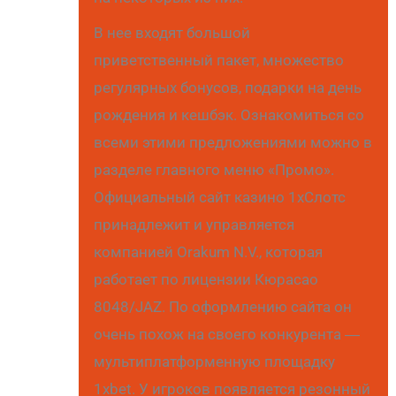
В нее входят большой
приветственный пакет, множество
регулярных бонусов, подарки на день
рождения и кешбэк. Ознакомиться со
всеми этими предложениями можно в
разделе главного меню «Промо».
Официальный сайт казино 1хСлотс
принадлежит и управляется
компанией Orakum N.V., которая
работает по лицензии Кюрасао
8048/JAZ. По оформлению сайта он
очень похож на своего конкурента ―
мультиплатформенную площадку
1xbet. У игроков появляется резонный