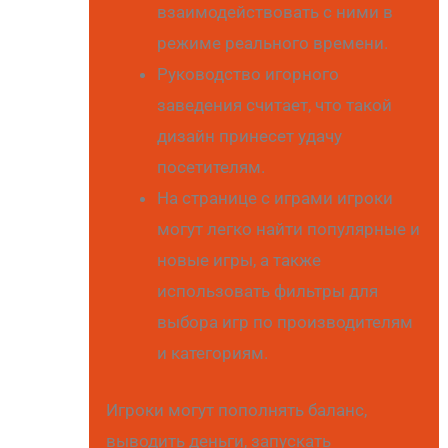
взаимодействовать с ними в
режиме реального времени.
Руководство игорного
заведения считает, что такой
дизайн принесет удачу
посетителям.
На странице с играми игроки
могут легко найти популярные и
новые игры, а также
использовать фильтры для
выбора игр по производителям
и категориям.
Игроки могут пополнять баланс,
выводить деньги, запускать