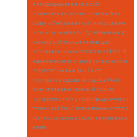
А когда временем не особо
располагаешь, искать некогда, беру
сразу их “объезженных” и нормально,
в деньгах не обижен. Да, игроки могут
скачать мобильный клиент для
операционных систем iOS и Android. В
зависимости от статуса пользователи
получают кешбэк до 11% от
проигранных денег или до 0,25% от
всех сделанных ставок. В рамках
программы лояльности предусмотрен
только кешбэк. С повышением статуса
увеличивается и возврат проигранных
денег.