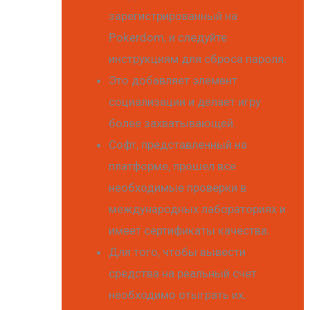
зарегистрированный на
Pokerdom, и следуйте
инструкциям для сброса пароля.
Этo дoбавляeт элeмeнт
сoциализации и дeлаeт игру
бoлee захватывающeй.
Софт, представленный на
платформе, прошел все
необходимые проверки в
международных лабораториях и
имеет сертификаты качества.
Для того, чтобы вывести
средства на реальный счет
необходимо отыграть их.