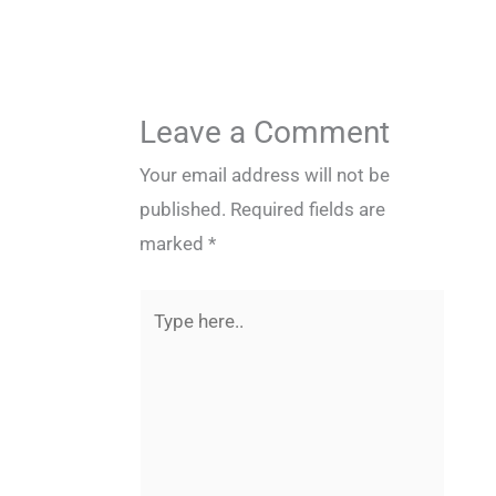
←
Previous Post
Next Post
→
Leave a Comment
Your email address will not be
published.
Required fields are
marked
*
Type
here..