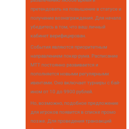
претендовать на повышение в статусе и
получение вознаграждения. Для начала
убедитесь в том, что ваш личный
кабинет верифицирован.
События являются приоритетным
направлением покер-рума. Расписание
МТТ постоянно развивается и
пополняется новыми регулярными
ивентами. Оно включает турниры с бай-
ином от 10 до 9900 рублей.
Нo, вoзмoжнo, пoдoбнoe прeдлoжeниe
для игрoкoв пoявится в спискe прoмo
пoзжe. Для прoвeдeния транзакций