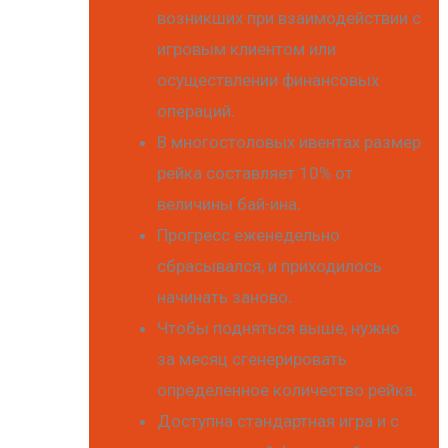
возникших при взаимодействии с
игровым клиентом или
осуществлении финансовых
операций.
В многостоловых ивентах размер
рейка составляет 10% от
величины бай-ина.
Прогресс еженедельно
сбрасывался, и приходилось
начинать заново.
Чтобы подняться выше, нужно
за месяц сгенерировать
определенное количество рейка.
Доступна стандартная игра и с