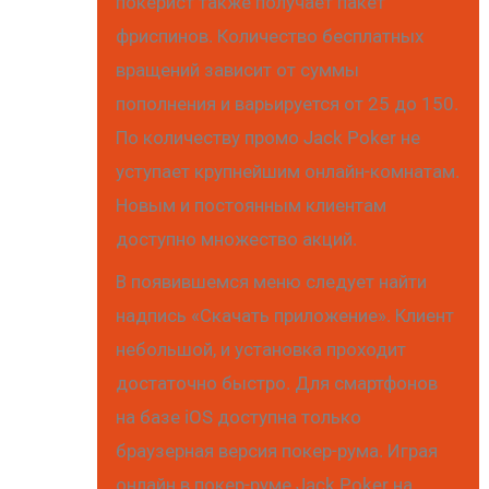
покерист также получает пакет
фриспинов. Количество бесплатных
вращений зависит от суммы
пополнения и варьируется от 25 до 150.
По количеству промо Jack Poker не
уступает крупнейшим онлайн-комнатам.
Новым и постоянным клиентам
доступно множество акций.
В появившемся меню следует найти
надпись «Скачать приложение». Клиент
небольшой, и установка проходит
достаточно быстро. Для смартфонов
на базе iOS доступна только
браузерная версия покер-рума. Играя
онлайн в покер-руме Jack Poker на