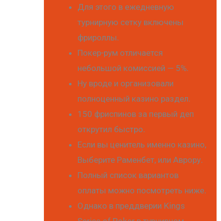
Для этого в ежедневную
турнирную сетку включены
фрироллы.
Покер-рум отличается
небольшой комиссией — 5%.
Ну вроде и организовали
полноценный казино раздел.
150 фриспинов за первый деп
открутил быстро.
Если вы ценитель именно казино,
Выберите Раменбет, или Аврору.
Полный список вариантов
оплаты можно посмотреть ниже.
Однако в преддверии Kings