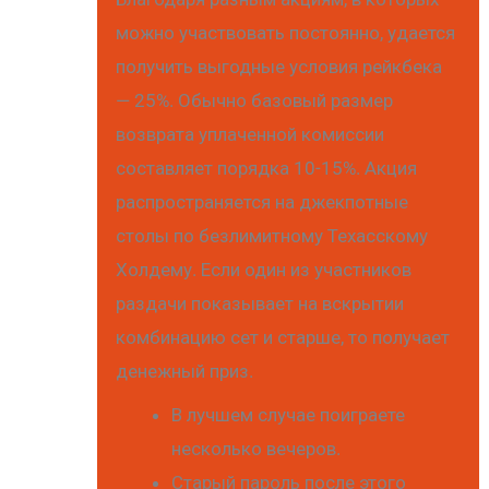
можно участвовать постоянно, удается
получить выгодные условия рейкбека
— 25%. Обычно базовый размер
возврата уплаченной комиссии
составляет порядка 10-15%. Акция
распространяется на джекпотные
столы по безлимитному Техасскому
Холдему. Если один из участников
раздачи показывает на вскрытии
комбинацию сет и старше, то получает
денежный приз.
В лучшем случае поиграете
несколько вечеров.
Старый пароль после этого