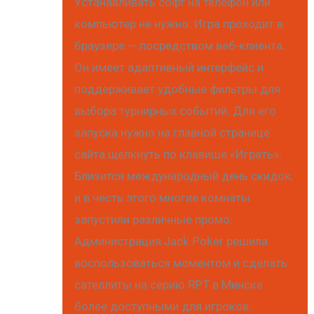
Устанавливать софт на телефон или
компьютер не нужно. Игра проходит в
браузере — посредством веб-клиента.
Он имеет адаптивный интерфейс и
поддерживает удобные фильтры для
выбора турнирных событий. Для его
запуска нужно на главной странице
сайта щелкнуть по клавише «Играть».
Близится международный день скидок,
и в честь этого многие комнаты
запустили различные промо.
Администрация Jack Poker решила
воспользоваться моментом и сделать
сателлиты на серию RPT в Минске
более доступными для игроков.