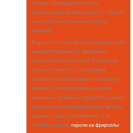
гемора. Очевидно, не стоило
рассчитывать на вау-результат. Однако
у меня не было желание разбить
монитор.
Видно, что основная целевая аудитория
находится далеко за пределами
русскоязычного региона. В переводе
есть неточности и откровенные
ошибки, но они не влияют на игровую
механику. Чтобы пройти ее, нужно
заполнить профиль и прикрепить сканы
документов, подтверждающих личные
данные и адрес проживания. Для
участия в других
пароли на фрироллы