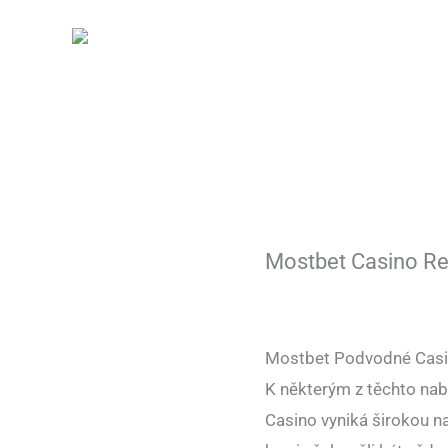
Skip
to
content
Mostbet Casino Re
/
casino
/ By
admin
Mostbet Podvodné Cas
K některým z těchto nab
Casino vyniká širokou na