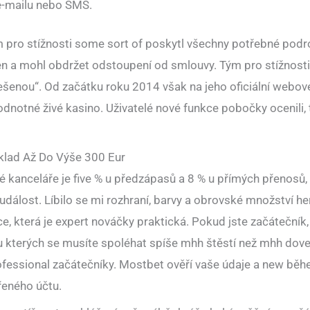
e-mailu nebo SMS.
m pro stížnosti some sort of poskytl všechny potřebné podro
 a mohl obdržet odstoupení od smlouvy. Tým pro stížnosti 
šenou“. Od začátku roku 2014 však na jeho oficiální webové 
dnotné živé kasino. Uživatelé nové funkce pobočky ocenili, 
klad Až Do Výše 300 Eur
kanceláře je five % u předzápasů a 8 % u přímých přenosů, 
událost. Líbilo se mi rozhraní, barvy a obrovské množství her
, která je expert nováčky praktická. Pokud jste začátečník, j
u kterých se musíte spoléhat spíše mhh štěstí než mhh doved
ofessional začátečníky. Mostbet ověří vaše údaje a new běh
řeného účtu.