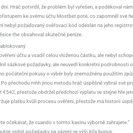
y dní. Hráč potvrdil, že problém byl vyřešen, a poděkoval n
přístupem ke svému účtu Mostbet poté, co zapomněl své he
 nebyl požadovaný ověřovací kód odeslán na jeho registrov
měsíce the obsahoval skutečné peníze.
Zablokovaný
 ověření účtu a vsadil celou vloženou částku, ale nebyl schop
lnil sázkové požadavky, ale neuvedl konkrétní podrobnosti o 
 jeho počáteční pokusy o výběr byly znemožněny použitím způ
i. Po přechodu mhh jinou metodu hráč úspěšně vybral své pr
€542, přestože obdržel předchozí výplatu ve stejné hře jen 
ržuje platbu kvůli procesu ověření, přestože má historii úsp
ete očekávat, že cuando v tomto kasinu výborně zahrajete.”
utné splnit požadavky na sázení ve výši 60x bonus.