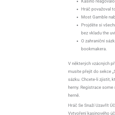
Kasino reagovalo 
Hráč považoval t
Most Gamble nabí
Projděte si všec
bez vkladu the u
O zahraniční sázk
bookmakera.
V některých vzácných př
musíte přejít do sekce „S
sázku. Chcete-li zjistit
herny. Registrace some 
herně.
Hráč Se Snaží Uzavřít Ú
Vytvoření kasinového úč