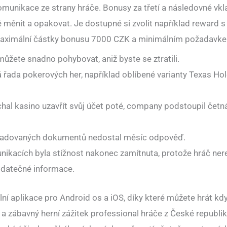
unikace ze strany hráče. Bonusy za třetí a následovné vkl
měnit a opakovat. Je dostupné si zvolit například reward 
maximální částky bonusu 7000 CZK a minimálním požadavke
ůžete snadno pohybovat, aniž byste se ztratili.
lá řada pokerových her, například oblíbené varianty Texas 
hal kasino uzavřít svůj účet poté, company podstoupil četn
ožadovaných dokumentů nedostal měsíc odpověď.
nikacích byla stížnost nakonec zamítnuta, protože hráč ner
dodatečné informace.
lní aplikace pro Android os a iOS, díky které můžete hrát kd
a zábavný herní zážitek professional hráče z České republiky