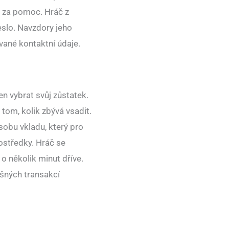
ám za pomoc. Hráč z
slo. Navzdory jeho
ané kontaktní údaje.
en vybrat svůj zůstatek.
tom, kolik zbývá vsadit.
sobu vkladu, který pro
ostředky. Hráč se
o několik minut dříve.
ěšných transakcí