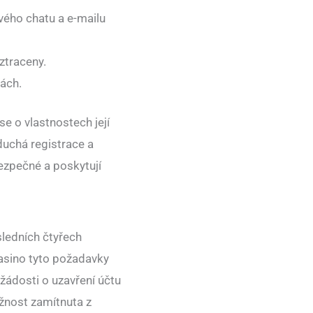
vého chatu a e-mailu
 ztraceny.
kách.
e o vlastnostech její
duchá registrace a
bezpečné a poskytují
ledních čtyřech
kasino tyto požadavky
 žádosti o uzavření účtu
ížnost zamítnuta z