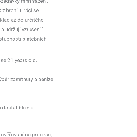
požadavky mhh sázení.
 z hraní. Hráči se
vklad až do určitého
 a udržují vzrušení.”
stupnosti platebních
ne 21 years old.
výběr zamítnuty a peníze
 dostat blíže k
ich ověřovacímu procesu,