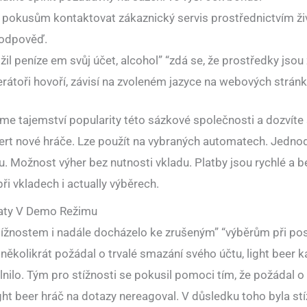
pokusům kontaktovat zákaznický servis prostřednictvím ži
 odpověď.
ožil peníze em svůj účet, alcohol” “zdá se, že prostředky jsou
rátoři hovoří, závisí na zvoleném jazyce na webových strán
e tajemství popularity této sázkové společnosti a dozvíte s
pert nové hráče. Lze použít na vybraných automatech. Jedno
u. Možnost výher bez nutnosti vkladu. Platby jsou rychlé a 
i vkladech i actually výběrech.
maty V Demo Režimu
ížnostem i nadále docházelo ke zrušeným” “výběrům při pos
několikrát požádal o trvalé smazání svého účtu, light beer 
nilo. Tým pro stížnosti se pokusil pomoci tím, že požádal o
ght beer hráč na dotazy nereagoval. V důsledku toho byla st