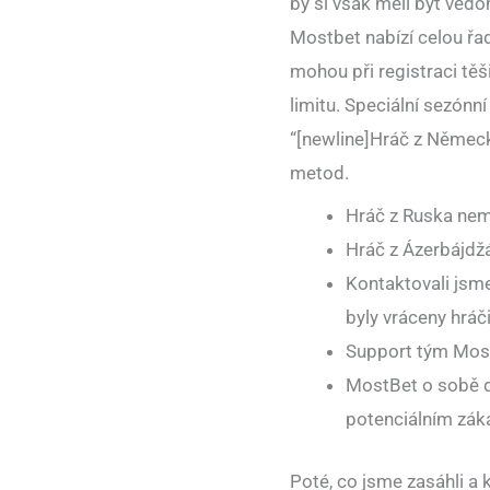
by si však měli být věd
Mostbet nabízí celou řadu
mohou při registraci těš
limitu. Speciální sezónní
“[newline]Hráč z Němec
metod.
Hráč z Ruska nem
Hráč z Ázerbájdž
Kontaktovali jsme
byly vráceny hráči
Support tým Most
MostBet o sobě dá
potenciálním zák
Poté, co jsme zasáhli a k