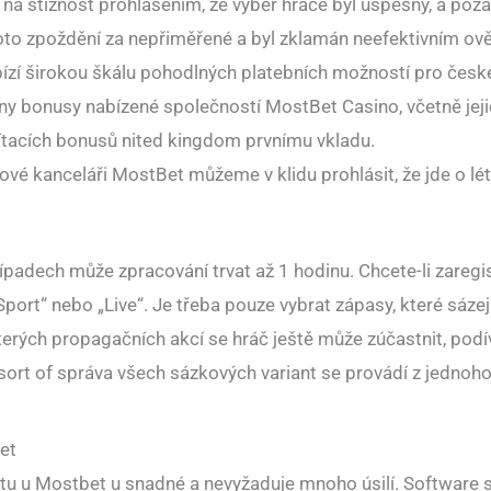
na stížnost prohlášením, že výběr hráče byl úspěšný, a požá
oto zpoždění za nepřiměřené a byl zklamán neefektivním o
zí širokou škálu pohodlných platebních možností pro české
hny bonusy nabízené společností MostBet Casino, včetně je
vítacích bonusů nited kingdom prvnímu vkladu.
ové kanceláři MostBet můžeme v klidu prohlásit, že jde o l
ípadech může zpracování trvat až 1 hodinu. Chcete-li zaregi
port“ nebo „Live“. Je třeba pouze vybrat zápasy, které sázejíc
, kterých propagačních akcí se hráč ještě může zúčastnit, pod
sort of správa všech sázkových variant se provádí z jednoho
čet
tu u Mostbet u snadné a nevyžaduje mnoho úsilí. Software s