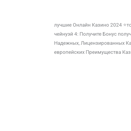
Топ 10 лучших Онл
10
Комета Казино
/
admin
лучших
лучшие Онлайн Казино 2024 ⭐топ
Онлайн
чейнуэй 4: Получите Бонус пол
Казино
Надежных, Лицензированных Ка
2024:
европейских Преимущества Кази
Рейтинг,
Бонусы
Read More »
только
Обзоры